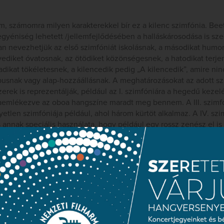
m, számomra milyen karakterekkel bír ez a kilenc szimfónia. B
gyéniség lehetett /jellemfejlődésében a halláskárosodása is szer
an nevezhetjük az első szimfóniát iskolásnak, a másodikat humo
yediket óvatosnak, az ötödiket közönségesnek, a hatodikat terje
dikat tökéletesnek, a kilencedik pedig „A kilencedik”, amire ninc
ípusnak vagy alap-hozzáállásnak. A meghatározásokat az adott sz
rek is reprezentálják, például az I. szimfóniára a hegedű kezel
sszaemlékezve az oboa hangszíne maradt meg bennem. A III. szim
gyetlen szimfóniája például, ahol három kürtöt alkalmaz. A IV. szi
 annak speciális használata, hogy például egy rossz zenész el is 
? A piccolóra, amely újdonság Beethoven hangszerelő művészet
mfóniában megjelenő – szimfonikus műben először használt – ha
klarinété /klarinét-próbajátékok kötelező anyaga/, a VII. szimfón
nia határozottan a csellóé. A harmadik tétel triója próbajáték any
atom, mert meggyőződésem, ha bármilyen tisztasággal és pontossá
yénnek azt a szökellését, amit tapasztalunk például a Haydn 95-
iójában is. Nem állítom biztosan, de szilárdan hiszem, hogy Bee
vette a mintát. És a IX. szimfónia, a végső, amire egyértelműen