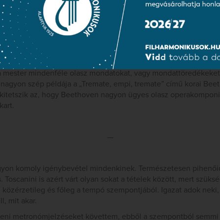
m lehet kifejezni: az emberi énekhang.
—
a, hogy Beethoven nem lett olasz operaszerző, hiszen Salierinél is
t a mester mindenféle olasz mondatokat, vagy mondattöredékeket
 nagyon szép példája a „Tremate, empi, tremate” című korai Bee
 kitetszik az, hogy Beethoven nagyon ügyes olasz operakomponis
kart.
—
yon komoly igénybevétel mindenkinek. Természetesen pihenőidő
is. Toscanini is azért várt olyan sokat a tételek között, mert szüksé
g, közérzetileg és főleg a tempó szempontjából. Igazat adok nek
l, mit akar.
veni metronómjelzéseket követtem, ebből a szempontból semmi