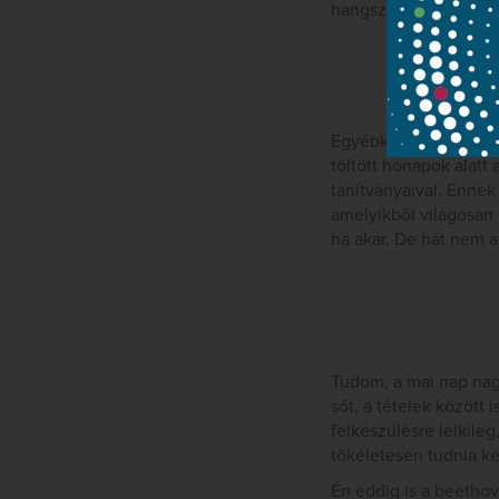
hangszerekkel már ne
Egyébként hajszál híj
töltött hónapok alat
tanítványaival. Ennek
amelyikből világosan
ha akar. De hát nem a
Tudom, a mai nap nag
sőt, a tételek között 
felkészülésre lelkile
tökéletesen tudnia kel
Én eddig is a beetho