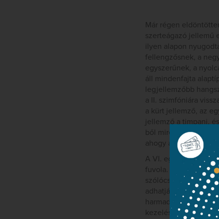
Már régen eldöntötte
szerteágazó jellemű e
ilyen alapon nyugodt
fellengzősnek, a neg
egyszerűnek, a nyolca
áll mindenfajta alapt
legjellemzőbb hangsze
a II. szimfóniára vi
a kürt jellemző, az e
jellemző a timpani, és
ből mire emlékszünk
ahogy az ebben a szi
A VI. egyértelműen a 
fuvola. A VIII. szimfó
szólócsellóval játsz
adhatják vissza az eg
harmadik tételének tr
kezelésében Haydntól 