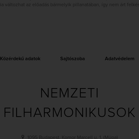
a változhat az előadás bármelyik pillanatában, így nem árt felké
Közérdekű adatok
Sajtószoba
Adatvédelem
NEMZETI
FILHARMONIKUSOK
1095 Budapest, Komor Marcell u. 1. (Müpa)