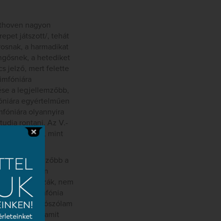
eethoven nagyon
epet játszott/, tehát
rosnak, a harmadikat
ngősnek, a hetediket
s jelző, mert felette
imfóniára
ése a legjellemzőbb,
fóniára egyértelműen
mfóniára olyannyira
tudja rontani. Az V.-
ében éppúgy, mint
rsona is.
iára legjellemzőbb a
aga szintén, én
ggal is játsszák, nem
ös c-moll szimfónia
thoven a csellószólam
 az jellemző, amit