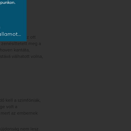
 tanult, és az ott
 zenésíttetett meg a
thoven kantáta,
tává válhatott volna,
 kell a szimfóniák,
ge volt a
i, mert az embernek
 újdonság nem lesz.