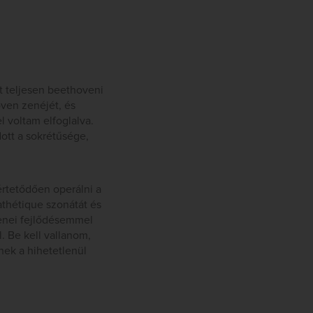
t teljesen beethoveni
ven zenéjét, és
l voltam elfoglalva.
tt a sokrétűsége,
rtetődően operálni a
thétique szonátát és
zenei fejlődésemmel
 Be kell vallanom,
nek a hihetetlenül