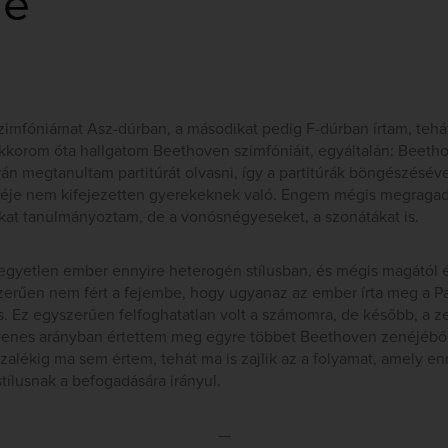
lé
zimfóniámat Asz-dúrban, a másodikat pedig F-dúrban írtam, tehá
ekkorom óta hallgatom Beethoven szimfóniáit, egyáltalán: Beetho
án megtanultam partitúrát olvasni, így a partitúrák böngészéséve
éje nem kifejezetten gyerekeknek való. Engem mégis megragado
kat tanulmányoztam, de a vonósnégyeseket, a szonátákat is.
egyetlen ember ennyire heterogén stílusban, és mégis magától é
zerűen nem fért a fejembe, hogy ugyanaz az ember írta meg a Pa
 is. Ez egyszerűen felfoghatatlan volt a számomra, de később, a 
nes arányban értettem meg egyre többet Beethoven zenéjéből.
zalékig ma sem értem, tehát ma is zajlik az a folyamat, amely en
stílusnak a befogadására irányul.
—