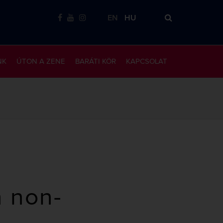
EN
HU
NK
ÚTON A ZENE
BARÁTI KÖR
KAPCSOLAT
n non-