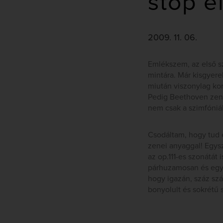
stop e
2009. 11. 06.
Emlékszem, az első s
mintára. Már kisgyer
miután viszonylag kor
Pedig Beethoven zen
nem csak a szimfóniá
Csodáltam, hogy tud 
zenei anyaggal! Egys
az op.111-es szonátát
párhuzamosan és egye
hogy igazán, száz szá
bonyolult és sokrétű 