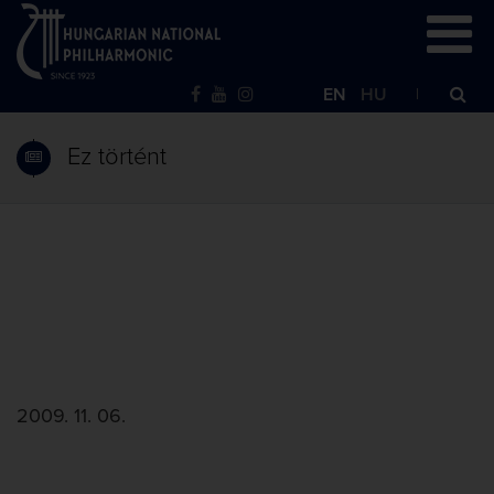
EN
HU
Ez történt
2009. 11. 06.