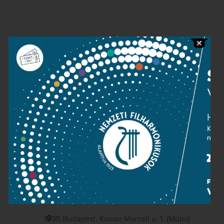
Contact
Public information
Press room
Terms and privacy
Imprint
NATIONAL PHILHARMONIC
1095 Budapest, Komor Marcell u. 1. (Müpa)