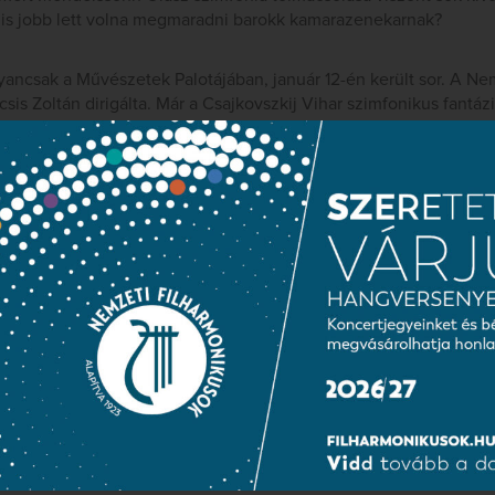
is jobb lett volna megmaradni barokk kamarazenekarnak?
ancsak a Művészetek Palotájában, január 12-én került sor. A Ne
sis Zoltán dirigálta. Már a Csajkovszkij Vihar szimfonikus fantáz
 remek kondícióban lévő zenekarral és legjobb formáját produká
pontja Ránki Dezső és Kocsis közös produkciója volt. Ránki a z
echnikailag legnehezebb művét, Bartók I. zongoraversenyét játs
 kiegyensúlyozott tolmácsolásának annyi problémája van, hogy 
 is létezik. Bartók maga is utal rá, hogy az óriási együttest m
or 1926-ban (a mű keletkezésének évében) a világnagyság karmes
szotta a szólót, így panaszkodott a nagy magyar dirigensnek, Rei
os volt, de a zenekarban komoly balesetek történtek.” A műgon
ál igazán komoly zenekari balesetet nem hallhattunk. Viszont j
s rézfúvós- kórus és a szólózongora időnként akusztikailag seh
zást produkálni. Ezzel együtt bámulatra méltó volt Ránki koncent
övegét anyanyelvi fokon „beszélő” tolmácsolása. Kocsis az említ
éz akusztikai problémák ellenére méltó partnere volt a szólistá
 zongoraverseny-előadást aligha hallhatott.