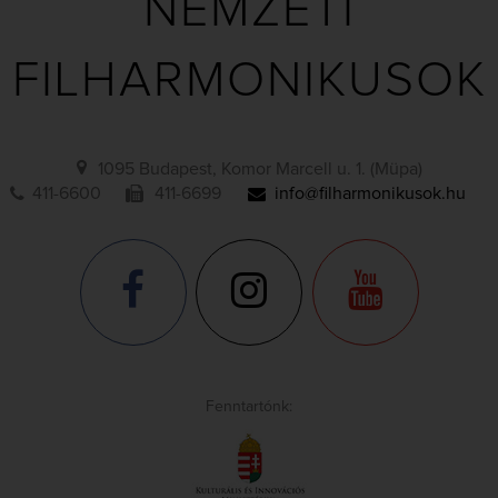
NEMZETI
FILHARMONIKUSOK
1095 Budapest, Komor Marcell u. 1. (Müpa)
411-6600
411-6699
info@filharmonikusok.hu
Fenntartónk: