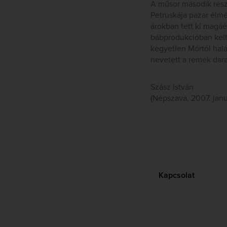
A műsor második részé
Petruskája pazar élmé
árokban tett ki magá
bábprodukcióban kelte
kegyetlen Mórtól halá
nevetett a remek dar
Szász István
(Népszava, 2007. janu
Kapcsolat