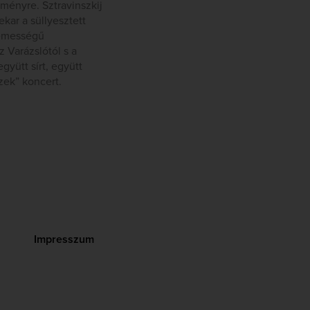
ményre. Sztravinszkij
kar a süllyesztett
lemességű
 Varázslótól s a
gyütt sírt, együtt
zek” koncert.
Impresszum