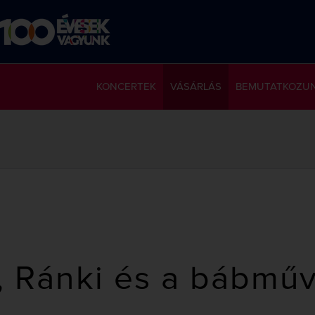
KONCERTEK
VÁSÁRLÁS
BEMUTATKOZU
, Ránki és a bábmű