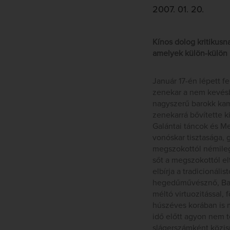
2007. 01. 20.
Kínos dolog kritikusn
amelyek külön-külön 
Január 17-én lépett f
zenekar a nem kevésbé
nagyszerű barokk kam
zenekarrá bővítette k
Galántai táncok és Me
vonóskar tisztasága,
megszokottól némileg 
sőt a megszokottól el
elbírja a tradicionáli
hegedűművésznő, Baiba
méltó virtuozitással,
húszéves korában is 
idő előtt agyon nem t
slágerszámként közis