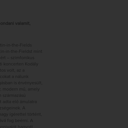
mondani valamit,
in-in-the-Fields
in-in-the-Fieldst mint
ért – szimfonikus
ti koncerten Kodály
os volt, az a
cokat a nálunk
gásban is érvényesült,
gy, modern mű, amely
ván származású
t adta elő ámulatra
ézségeinek. A
gy ígérettel történt,
ává fog beérni. A
nnivalót hagyott