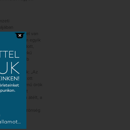
mzeti
iájában
ló dirigensével van
ongorairodalom egyik
zotta. Köztudott,
referenciaértékű
egmozgató darab
terrel, Erich
ner Frigyesnek: „Az
ddal kidolgozott
elentkezett a mű örök
ogy sem tudott
rált, mélyen átélt, a
ett, szinte
nak. Magyar közönség