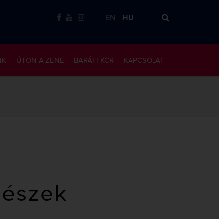
EN
HU
NK
ÚTON A ZENE
BARÁTI KÖR
KAPCSOLAT
vészek