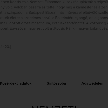
ben Kocsis és a Nemzeti Filharmonikusok rádupláztak a teljesít
ny volt. Valóban pazarrá az tette, hogy míg a karmester és a zene
ért, a színpadon a Budapest Bábszínház művészei elbűvölő szel
tték életre a szerelmes szívű, a Balerináért rajongó, de a gonosz
lba üldözött orosz mesefigura, Petruska történetét. A közönség e
abbal. Egyszóval nagy est volt a „Kocsis-Ránki-magyar bábművés
ár 20.)
Közérdekű adatok
Sajtószoba
Adatvédelem