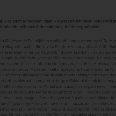
ak – az adott terjedelem miatt – egyszerre két olyan koncertről 
is bővebb méltatást érdemelnének. Azért megpróbálom.
el a Művészetek Palotájában a világhírű angol Academy of St. Mart
 világhírű mester, Sír Neville Marriner vezényletével. A St. Mart
arazenekart ismerjük. Az utóbbi időben azonban – ők tudják, mi
i magát. A döntés helyességéről lehetne polemizálni. A budapes
ndelssohn Olasz szimfóniák című művét játszották. Ami csodálat
 gyönyörű tónusa. Azon sem kell meglepődni, hogy a Galántai tán
eltérő frazeálással tálalták. Kodály táncfantáziája ebben a felfo
térő ritmizálás azt bizonyította, hogy a Galántai táncok igazi na
stól eltérő tolmácsolást is. Az est szenzációja az alig 25 éves, lit
 Skride volt, aki Dvořák ritkán játszott a-moll hegedűversenyé
 fölényes biztonsággal, fittyet hányva a mű gyilkos technikai neh
már világversenyeket nyert művésznő – hacsak mint nem kevés na
erheli magát – remélhetően napjaink egyik legkitűnőbb szólistáj
mert Mendelssohn Olasz szimfónia tolmácsolása viszont sok kívá