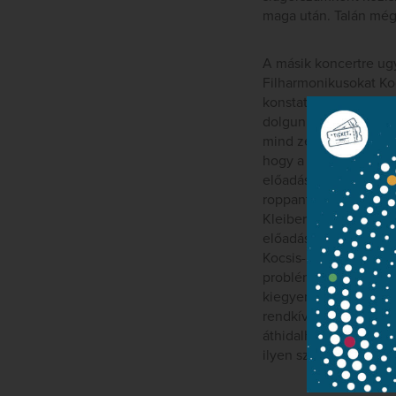
maga után. Talán még
A másik koncertre ugy
Filharmonikusokat Koc
konstatálhattuk, hogy
dolgunk. Az est csúcs
mind zeneileg, mind t
hogy a mű oly nehéz,
előadása jóformán nem
roppant feladat. Amik
Kleiberrel ő maga ját
előadás nagyon svung
Kocsis-Ránki-előadásn
problémája: a hatalma
kiegyensúlyozott hang
rendkívül nehéz mű sz
áthidalhatatlanul neh
ilyen szintű Bartók I.