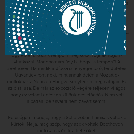
szikrázó hangvétel jellemzi. Olyan, amilyenért, és ahogyan
különösen szeretjük a Bartók-zongoraversenyeket.
A hangverseny már eddig is igen jól esett. Ha így marad,
akkor is „szép este volt”. Más régiókba a szünet utáni Eroica
emelte.
Úgy érzem, Kocsis tempóin még sokat fognak-fogunk
vitatkozni. Mondhatnám úgy is, hogy „a tempón”! A
Beethoven Harmadik indítása is lényegre törő, lendületes.
Ugyanúgy ront neki, mint annakidején a Mozart g-
molloknak a Nemzeti Hangversenyterem megnyitóján. Ez
az ő stílusa. De már az expozíció végére teljesen világos,
hogy ez valami egészen különleges előadás. Nem volt
hibátlan, de zavarni nem zavart semmi.
Feleségem mondja, hogy a Scherzóban hamisak voltak a
kürtök. Na ja, még szép, hogy azok voltak. Beethoven
pontosan azért írta bele őket…