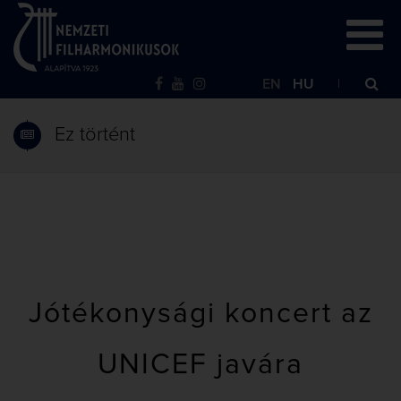
EN
HU
Ez történt
Jótékonysági koncert az
UNICEF javára