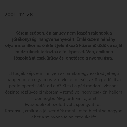
2005. 12. 28.
Kérem szépen, én amúgy nem igazán rajongok a
jótékonysági hangversenyekért. Emlékszem néhány
olyanra, amikor az önként jelentkező közreműködők a saját
imidzsüknek tartoztak a fellépéssel. Van, amikor a
jószolgálat csak ürügy és lehetőség a nyomulásra.
El tudják képzelni, milyen az, amikor egy esztrád jellegű
happeningen egy bonviván viccet mesél, az öregedő díva
pedig operett-áriát ad elő? Kicsit alpári modorú, viszont
őszinte rézfúvós cimborám – remélve, hogy csak én hallom
– dörmögte: Meg tudnám fojtani!
Évtizedekkel ezelőtt volt, spongyát reá!
Ráadásul, amikor a jó szándék menti, még bírálni se nagyon
lehet a színvonaltalan produkciót.