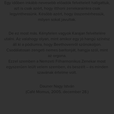
Egy időben inkább nevesebb előadók felvételeit hallgattuk,
azt is csak azért, hogy itthoni zenekarainkra csak
legyinthessünk. Később azért, hogy összemérhessük,
milyen sokat javultak.
De ez most más. Kénytelen vagyok Karajan felvételére
utalni. Az valahogy olyan, mint amikor egy jó hangú színész
áll ki a pódiumra, hogy Beethovenről szónokoljon.
Csodálatosan zengeti nemes baritonját, hangja szól, mint
az orgona.
Ezzel szemben a Nemzeti Filharmonikus Zenekar most
egyszerűen leült velem szemben, és beszélt – és minden
szavának értelme volt.
Dauner Nagy István
(Café Momus, 2005. december 28.)