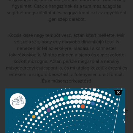
figyelmét. Csak a hangszínek és a türelmes adagolás
segíthet megszólaltatni és naggyá tenni ezt az egyébként
igen szép darabot.
Kocsis kissé nagy tempót vesz, aztán kitart mellette. Már
volt róla szó, hogy egy nagyobb dinamikájú tétel is
nehezen ér fel az erkélyre, ráadásul a karmester
takarékoskodik. Mintha minden a piano és a mezzoforte
között mozogna. Aztán persze megszólal a néhány
másodpercnyi csúcspont is, és mi utólag kezdjük érezni és
értékelni a szigorú beosztást, a fölényesen uralt formát.
És a műsorszerkesztést!
Ugyanis ezek után a Bartók-zongoraverseny még
nagyobbat „üt”. Mocsári Károlyról mindig tudtuk, hogy
rendkívül virtuóz zongorista, de még sosem hallottam, hogy
manuális képességeiből ilyen sokat tudott volna profitálni.
A rendkívül nehéz versenyműben szó sincs óvatos, fal
melletti lopakodásról. Kemény, de nem goromba, inkább