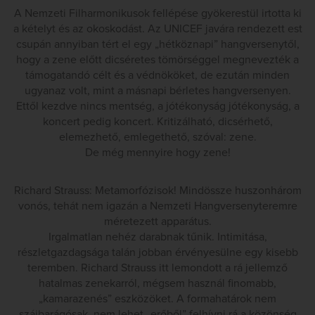
A Nemzeti Filharmonikusok fellépése gyökerestül irtotta ki
a kételyt és az okoskodást. Az UNICEF javára rendezett est
csupán annyiban tért el egy „hétköznapi” hangversenytől,
hogy a zene előtt dicséretes tömörséggel megnevezték a
támogatandó célt és a védnököket, de ezután minden
ugyanaz volt, mint a másnapi bérletes hangversenyen.
Ettől kezdve nincs mentség, a jótékonyság jótékonyság, a
koncert pedig koncert. Kritizálható, dicsérhető,
elemezhető, emlegethető, szóval: zene.
De még mennyire hogy zene!
Richard Strauss: Metamorfózisok! Mindössze huszonhárom
vonós, tehát nem igazán a Nemzeti Hangversenyteremre
méretezett apparátus.
Irgalmatlan nehéz darabnak tűnik. Intimitása,
részletgazdagsága talán jobban érvényesülne egy kisebb
teremben. Richard Strauss itt lemondott a rá jellemző
hatalmas zenekarról, mégsem használ finomabb,
„kamarazenés” eszközöket. A formahatárok nem
szájbarágósak, nem lehet „erőből” felhívni rá a közönség