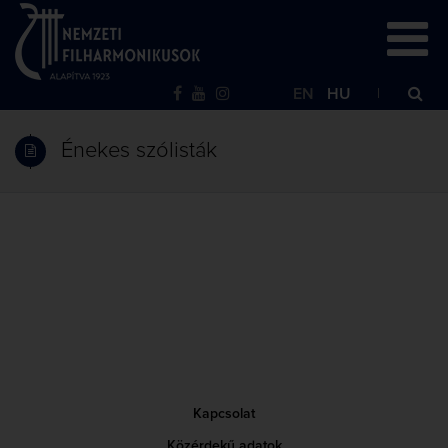
EN
HU
Énekes szólisták
Kapcsolat
Közérdekű adatok