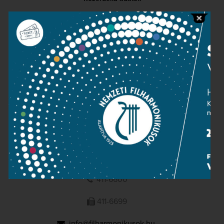
Sajtószoba
Adatvédelem
Impresszum
NEMZETI
FILHARMONIKUSOK
1095 Budapest, Komor Marcell u. 1. (Müpa)
411-6600
411-6699
info@filharmonikusok.hu