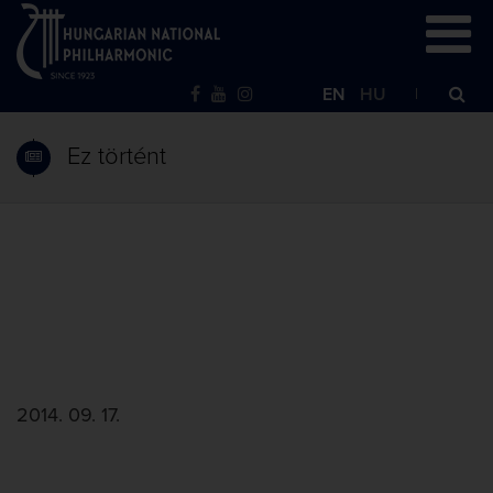
EN
HU
Ez történt
2014. 09. 17.