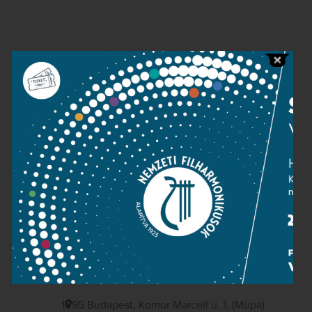
Contact
Public information
Press room
Terms and privacy
Imprint
NATIONAL PHILHARMONIC
1095 Budapest, Komor Marcell u. 1. (Müpa)