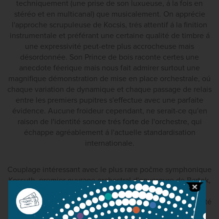
techniquement (une prise de son luxueuse, á la fois en
stéréo et en multicanal) que musicalement. On apprécie
l'approche scrupuleuse de Kocsis, trés attentif á la finition
instrumentale et préférant une certaine qualité de timbre á
une expressivité peut-etre plus accrocheuse mais
désordonnée. Son Prince de bois raconte certes une
anecdote féerique mais nous fait admirer surtout une
magnifique démonstration de mise en place orchestrale, oú
chaque variation de dynamique et chaque passage de relais
entre les premiers pupitres s'effectue avec une parfaite
évidence. Aucune froideur cependant, ne serait-ce qu'en
raison de l'identité sonore trés forte de l'orchestre, qui
échappe agréablement á l'actuelle standardisation
internationale.
Couplage intéressant avec le plus rare počme symphonique
Kossuth, premier ouvrage orchestral d'envergure de Bartok,
encore marqué par de nets restes d'influences post-
romantiques et en particulier straussiennes (Bartok avait été
bouleversé par l'audition d'Also sprach Zarathustra). Ici