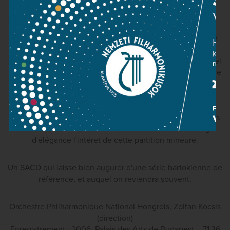
encore c'est le savoir-faire de l'orchestre qui se révéle
déterminant, ainsi bien sur que son identité nationale
hongroise, indispensable pour bien défendre ce počme
symphonique aux racines magyares trčs fortes, conçu par
Bartok comme un véritable manifeste anti-autrichien. On
pourra enfin ranger le vieil enregistrement de György Lehel
au rayon des archives. Quant á la seule version idiomatique
récente de Kossuth, signée par Ivan Fischer á la tete de
l'autre grande phalange de Budapest (avec le Concerto
pour orchestre et Trois scénes villageoises, chez Philips),
elle s'en trouve marginalisée, l'approche plus fine et moins
bariolée de Kocsis réussissant á révéler avec davantage
d'élégance l'intéret de cette partition mineure.
Un SACD qui laisse bien augurer d'une série bartokienne de
référence, et auquel on reviendra souvent.
Orchestre Philharmonique National Hongrois, Zoltan Kocsis
(direction)
Enregistrement : 2006, Palais des Arts de Budapest – 71'36