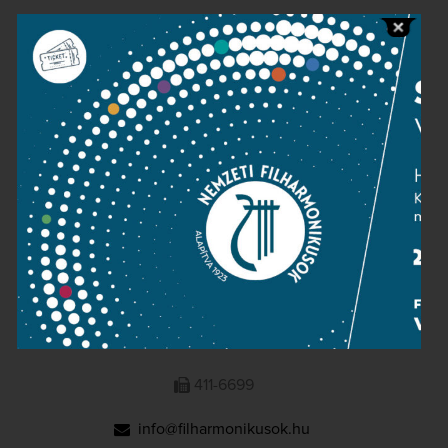
Public information
Press room
Terms and privacy
Imprint
NATIONAL PHILHARMONIC
1095 Budapest, Komor Marcell u. 1. (Müpa)
411-6600
411-6699
info@filharmonikusok.hu