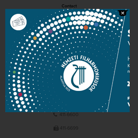
Contact
Public information
Press room
Terms and privacy
Imprint
NATIONAL PHILHARMONIC
1095 Budapest, Komor Marcell u. 1. (Müpa)
411-6600
411-6699