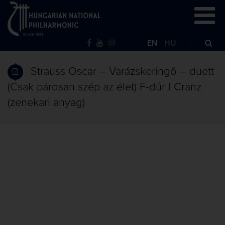
EN
HU
Strauss Oscar – Varázskeringő – duett
(Csak párosan szép az élet) F-dúr | Cranz
(zenekari anyag)