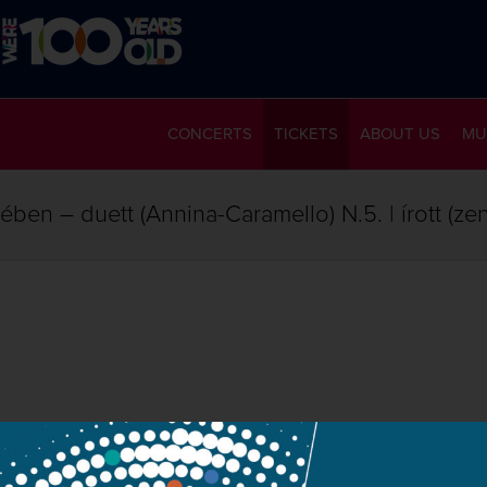
CONCERTS
TICKETS
ABOUT US
MU
ben – duett (Annina-Caramello) N.5. | írott (ze