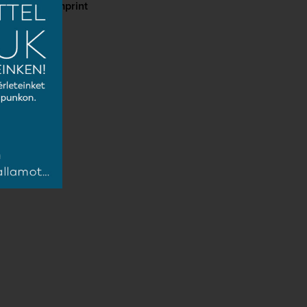
cy
Imprint