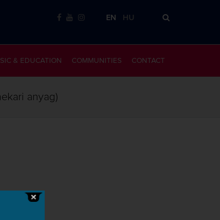
EN
HU
SIC & EDUCATION
COMMUNITIES
CONTACT
nekari anyag)