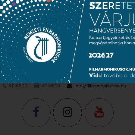
ublic information
Press room
Terms and priva
NATIONAL
PHILHARMONIC
1095 Budapest, Komor Marcell u. 1. (Müpa)
411-6600
411-6699
info@filharmonikusok.hu