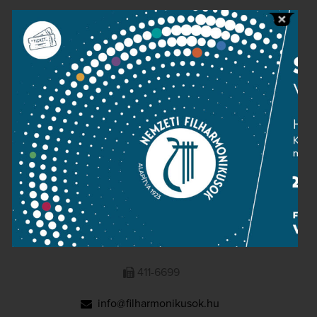
Public information
Press room
Terms and privacy
Imprint
NATIONAL PHILHARMONIC
1095 Budapest, Komor Marcell u. 1. (Müpa)
411-6600
411-6699
info@filharmonikusok.hu