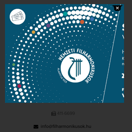
Public information
Press room
Terms and privacy
Imprint
NATIONAL PHILHARMONIC
1095 Budapest, Komor Marcell u. 1. (Müpa)
411-6600
411-6699
info@filharmonikusok.hu