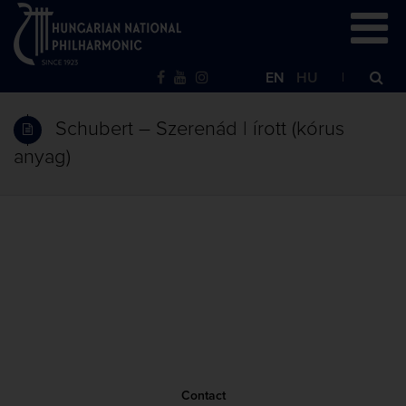
EN
HU
Schubert – Szerenád | írott (kórus
anyag)
Contact