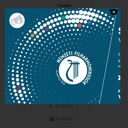
Contact
Public information
Press room
Terms and privacy
Imprint
NATIONAL PHILHARMONIC
1095 Budapest, Komor Marcell u. 1. (Müpa)
411-6600
411-6699