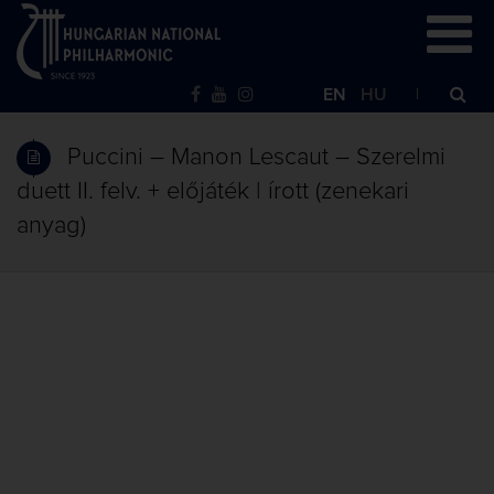
EN
HU
Puccini – Manon Lescaut – Szerelmi
duett II. felv. + előjáték | írott (zenekari
anyag)