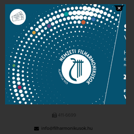
Public information
Press room
Terms and privacy
Imprint
NATIONAL PHILHARMONIC
1095 Budapest, Komor Marcell u. 1. (Müpa)
411-6600
411-6699
info@filharmonikusok.hu