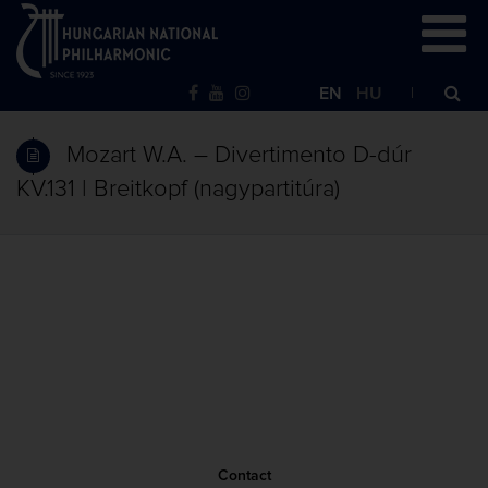
EN
HU
Mozart W.A. – Divertimento D-dúr
KV.131 | Breitkopf (nagypartitúra)
Contact