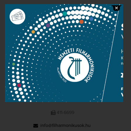
Public information
Press room
Terms and privacy
Imprint
NATIONAL PHILHARMONIC
1095 Budapest, Komor Marcell u. 1. (Müpa)
411-6600
411-6699
info@filharmonikusok.hu