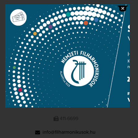
Public information
Press room
Terms and privacy
Imprint
NATIONAL PHILHARMONIC
1095 Budapest, Komor Marcell u. 1. (Müpa)
411-6600
411-6699
info@filharmonikusok.hu