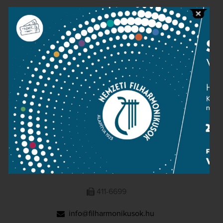
Public information
Press room
Terms and privacy
Imprint
NATIONAL PHILHARMONIC
1095 Budapest, Komor Marcell u. 1. (Müpa)
411-6600
411-6699
info@filharmonikusok.hu