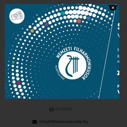
Public information
Press room
Terms and privacy
Imprint
NATIONAL PHILHARMONIC
1095 Budapest, Komor Marcell u. 1. (Müpa)
411-6600
411-6699
info@filharmonikusok.hu