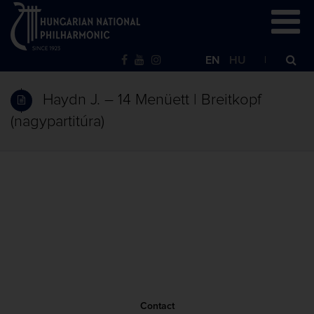
EN
HU
Haydn J. – 14 Menüett | Breitkopf
(nagypartitúra)
Contact