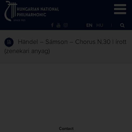
EN
HU
Händel – Sámson – Chorus N.30 | írott
(zenekari anyag)
Contact