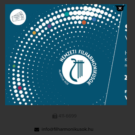
Public information
Press room
Terms and privacy
Imprint
NATIONAL PHILHARMONIC
1095 Budapest, Komor Marcell u. 1. (Müpa)
411-6600
411-6699
info@filharmonikusok.hu