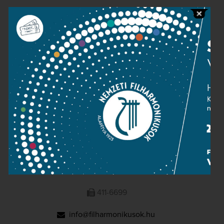
Public information
Press room
Terms and privacy
Imprint
NATIONAL PHILHARMONIC
1095 Budapest, Komor Marcell u. 1. (Müpa)
411-6600
411-6699
info@filharmonikusok.hu