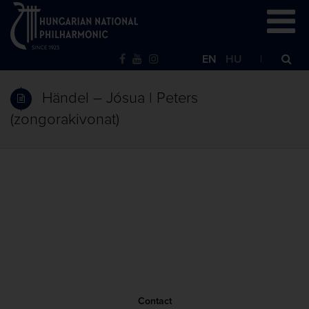
EN
HU
Händel – Jósua | Peters
(zongorakivonat)
Contact