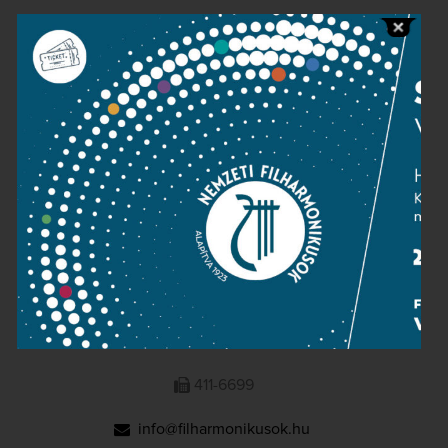
Public information
Press room
Terms and privacy
Imprint
NATIONAL PHILHARMONIC
1095 Budapest, Komor Marcell u. 1. (Müpa)
411-6600
411-6699
info@filharmonikusok.hu