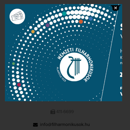
Public information
Press room
Terms and privacy
Imprint
NATIONAL PHILHARMONIC
1095 Budapest, Komor Marcell u. 1. (Müpa)
411-6600
411-6699
info@filharmonikusok.hu