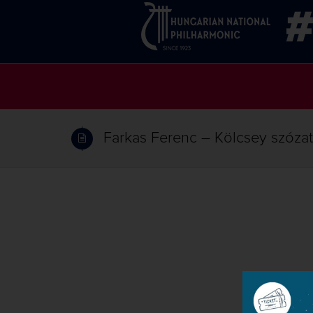
Farkas Ferenc – Kölcsey szózata