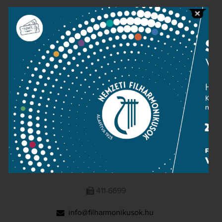
Public information
Press room
Terms and privacy
Imprint
NATIONAL PHILHARMONIC
1095 Budapest, Komor Marcell u. 1. (Müpa)
411-6600
411-6699
info@filharmonikusok.hu