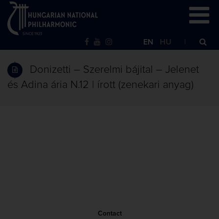
EN
HU
Donizetti – Szerelmi bájital – Jelenet
és Adina ária N.12 | írott (zenekari anyag)
Contact