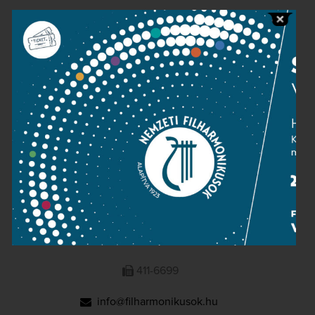
Public information
Press room
Terms and privacy
Imprint
NATIONAL PHILHARMONIC
1095 Budapest, Komor Marcell u. 1. (Müpa)
411-6600
411-6699
info@filharmonikusok.hu