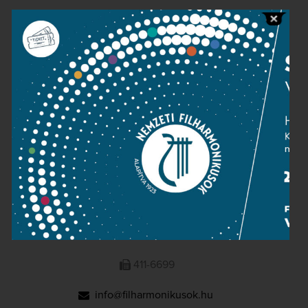
Public information
Press room
Terms and privacy
Imprint
NATIONAL PHILHARMONIC
1095 Budapest, Komor Marcell u. 1. (Müpa)
411-6600
411-6699
info@filharmonikusok.hu