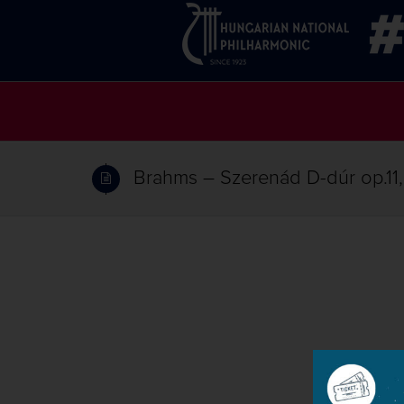
Brahms – Szerenád D-dúr op.11, A