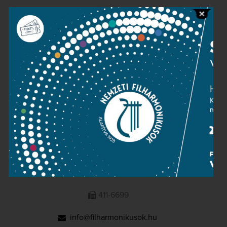
Public information
Press room
Terms and privacy
Imprint
NATIONAL PHILHARMONIC
1095 Budapest, Komor Marcell u. 1. (Müpa)
411-6600
411-6699
info@filharmonikusok.hu