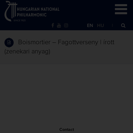
EN
HU
Boismortier – Fagottverseny | írott
(zenekari anyag)
Contact