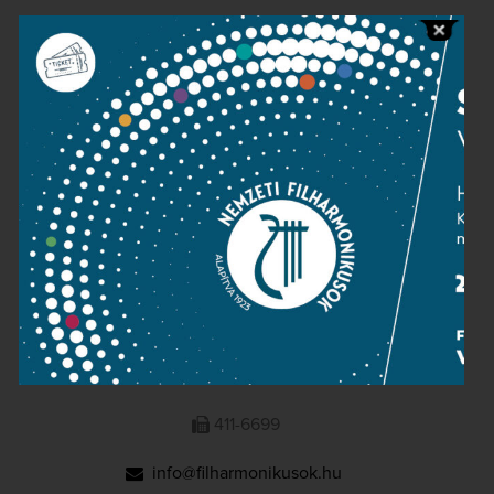
Public information
Press room
Terms and privacy
Imprint
NATIONAL PHILHARMONIC
1095 Budapest, Komor Marcell u. 1. (Müpa)
411-6600
411-6699
info@filharmonikusok.hu