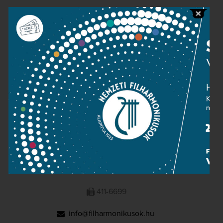
Public information
Press room
Terms and privacy
Imprint
NATIONAL PHILHARMONIC
1095 Budapest, Komor Marcell u. 1. (Müpa)
411-6600
411-6699
info@filharmonikusok.hu