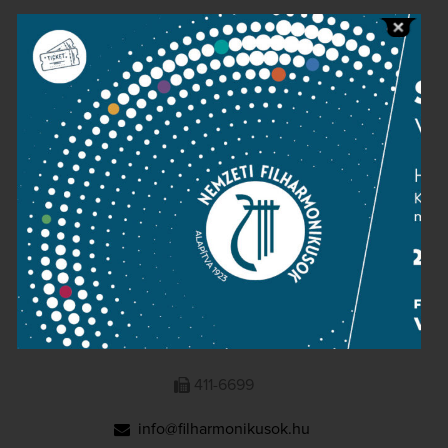
Public information
Press room
Terms and privacy
Imprint
NATIONAL PHILHARMONIC
1095 Budapest, Komor Marcell u. 1. (Müpa)
411-6600
411-6699
info@filharmonikusok.hu