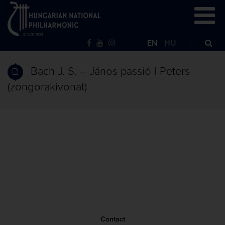
EN
HU
Bach J. S. – János passió | Peters
(zongorakivonat)
Contact