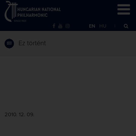
EN
HU
Ez történt
2010. 12. 09.