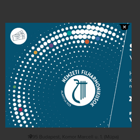
Contact
Public information
Press room
Terms and privacy
Imprint
NATIONAL PHILHARMONIC
1095 Budapest, Komor Marcell u. 1. (Müpa)