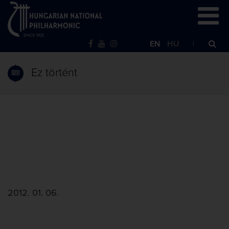
EN
HU
Ez történt
2012. 01. 06.