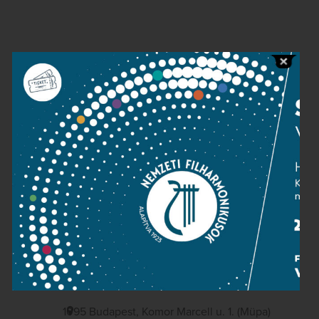
Contact
Public information
Press room
Terms and privacy
Imprint
NATIONAL PHILHARMONIC
1095 Budapest, Komor Marcell u. 1. (Müpa)