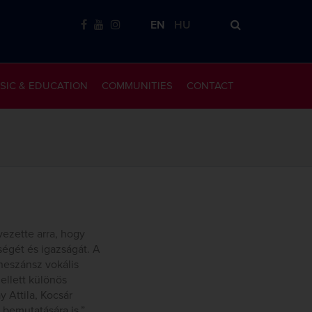
EN
HU
SIC & EDUCATION
COMMUNITIES
CONTACT
ezette arra, hogy
ségét és igazságát. A
neszánsz vokális
ellett különös
 Attila, Kocsár
bemutatására is.”