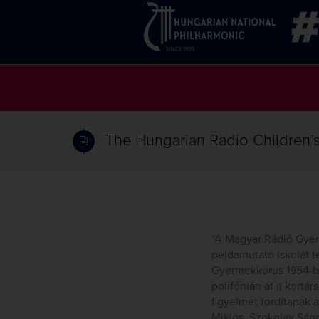
The Hungarian Radio Children’s
“A Magyar Rádió Gyer
példamutató iskolát t
Gyermekkórus 1954-be
polifónián át a kortá
figyelmet fordítanak 
Miklós, Szokolay Sán