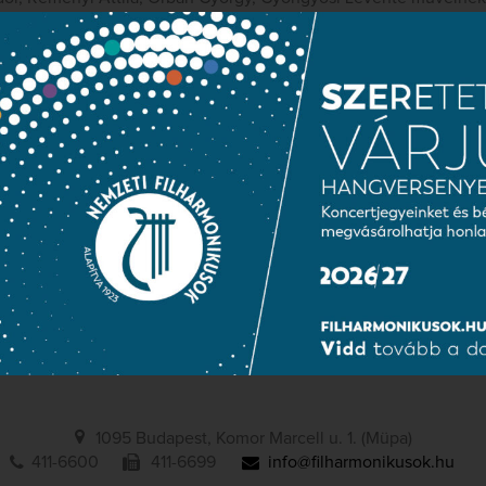
ublic information
Press room
Terms and priva
NATIONAL
PHILHARMONIC
1095 Budapest, Komor Marcell u. 1. (Müpa)
411-6600
411-6699
info@filharmonikusok.hu