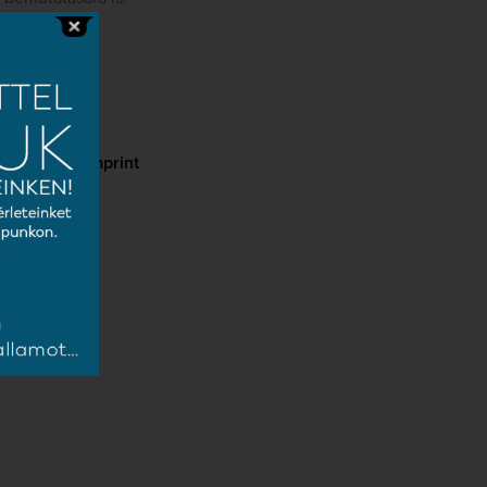
cy
Imprint