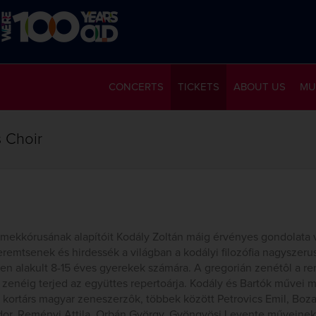
CONCERTS
TICKETS
ABOUT US
MU
 Choir
mekkórusának alapítóit Kodály Zoltán máig érvényes gondolata v
eremtsenek és hirdessék a világban a kodályi filozófia nagyszeru
n alakult 8-15 éves gyerekek számára. A gregorián zenétôl a re
rs zenéig terjed az együttes repertoárja. Kodály és Bartók művei m
a kortárs magyar zeneszerzôk, többek között Petrovics Emil, Bozay
dor, Reményi Attila, Orbán György, Gyöngyösi Levente műveinek 