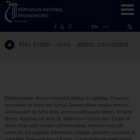
EN
HU
Kiss Eszter - viola - artistic consultant
Pellentesque dictum molestie metus in egestas. Vivamus
accumsan et nunc vel luctus. Suspendisse neque mauris,
ullamcorper id nulla quis, viverra malesuada libero. Ut sem
libero, egestas vel ante et, bibendum luctus orci. Etiam id
dolor vitae odio tempor pellentesque. Aenean suscipit
tortor eu est egestas bibendum. Integer posuere sed velit ut
convallis. Praesent purus tortor, ullamcorper sit amet purus