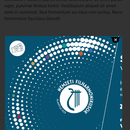
eget, pulvinar finibus tortor. Vestibulum aliquet sit amet
ante in euismod. Sed fermentum eu risus non luctus. Nunc
fermentum faucibus blandit.
Contact
Public information
Press room
Terms and privacy
Imprint