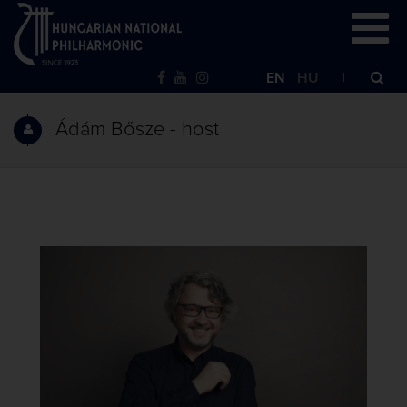
EN
HU
Ádám Bősze - host