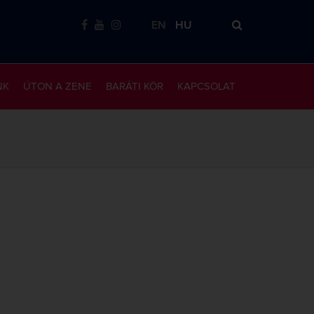
EN
HU
NK
ÚTON A ZENE
BARÁTI KÖR
KAPCSOLAT