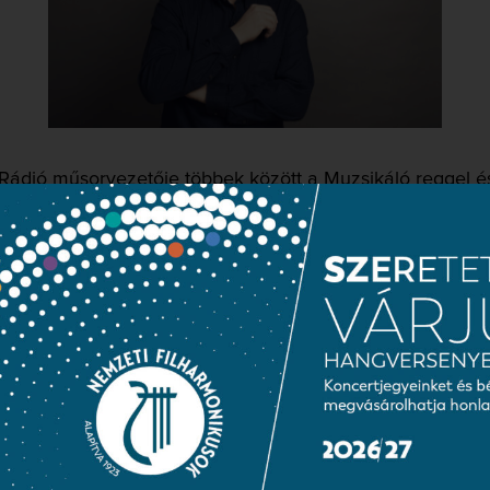
Rádió műsorvezetője többek között a Muzsikáló reggel é
 Évek óta a Kaposfest, a Cziffra Fesztivál és a Bartók Plu
TOVÁBBOLVASOM