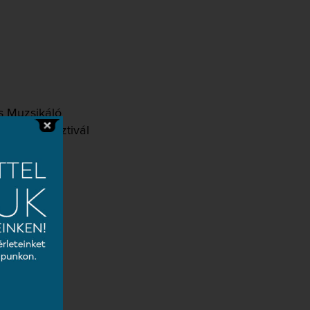
s Muzsikáló
sz Operafesztivál