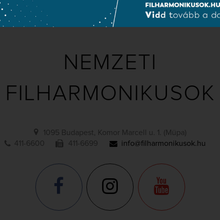
Közérdekű adatok
Sajtószoba
Adatvédelem
NEMZETI
FILHARMONIKUSOK
1095 Budapest, Komor Marcell u. 1. (Müpa)
411-6600
411-6699
info@filharmonikusok.hu