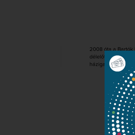
2008 óta a Bartók 
délelőtt adásaiban.
házigazdája is.