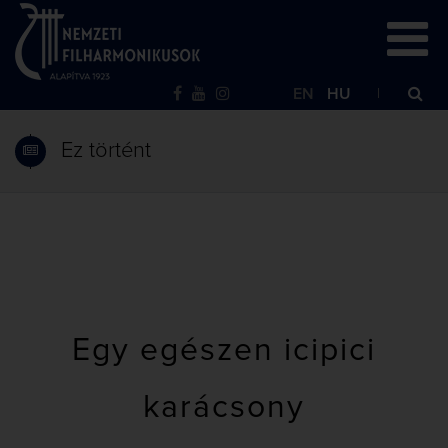
EN
HU
Ez történt
Egy egészen icipici
karácsony