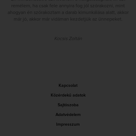
remélem, ha csak fele annyira fog jól szórakozni, mint
ahogyan én szórakoztam a darab kimunkálása alatt, akkor
már jó, akkor már vidáman kezdetjük az ünnepeket.
Kocsis Zoltán
Kapcsolat
Közérdekű adatok
Sajtószoba
Adatvédelem
Impresszum