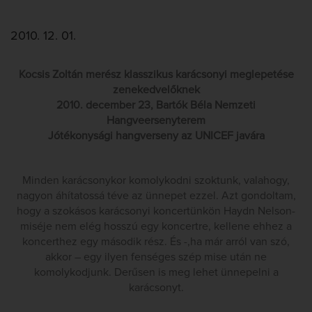
2010. 12. 01.
Kocsis Zoltán merész klasszikus karácsonyi meglepetése
zenekedvelőknek
2010. december 23, Bartók Béla Nemzeti
Hangveersenyterem
Jótékonysági hangverseny az UNICEF javára
Minden karácsonykor komolykodni szoktunk, valahogy,
nagyon áhítatossá téve az ünnepet ezzel. Azt gondoltam,
hogy a szokásos karácsonyi koncertünkön Haydn Nelson-
miséje nem elég hosszú egy koncertre, kellene ehhez a
koncerthez egy második rész. És -,ha már arról van szó,
akkor – egy ilyen fenséges szép mise után ne
komolykodjunk. Derűsen is meg lehet ünnepelni a
karácsonyt.