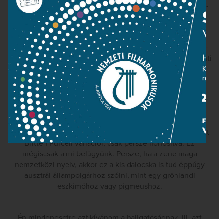
már tulajdonképpen el is árultam a meglepetésem tárgyát.
Én megpróbáltam ezt a dalocskát körüljárni mindenféle
szempontból. Rengeteg minden eszembe jutott róla, és
valószínűleg ha nem kötött volna annyira az idő, akkor a
végtelenségig tudnám folytatni ennek a dalocskának a ki-
illetve a feldolgozását, mert rengeteg asszociációra serkenti
az embert és nagyon sok mindennel, más témákkal,
ugyanolyan struktúrájú dalokkal is kapcsolatba hozhatók.
Az előadás rengeteg hangszert is involvál, különleges
hangszerek is lesznek, és betekintést enged nagyon sok
stílusba is. Azt is lehet mondani, hogy valami olyasmi, mint
Britten Purcell variációi, csak persze honosítva. Ez
mégiscsak a mi belügyünk. Persze, ha a zene maga
nemzetközi nyelv, akkor ez a kis dalocska is tud éppúgy
ausztrál állampolgárhoz szólni, mint egy grönlandi
eszkimóhoz vagy pigmeushoz.
Én mindenesetre azt kívánom a hallgatóságnak, ill. azt