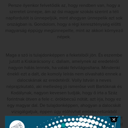
Persze ilyenkor felvetődik az, hogy rendben van, hogy a
szeretet ünnepe, ám az ősi magyar szokás szerint a téli
napfordulót is ünnepeljük, mint ahogyan ünnepelik azt sok
országban is. Gondolom, hogy a régi kereszténység előtti
magyarság éppúgy megünnepelte, mint az akkori környező
népek.
Maga a szó is tulajdonképpen a feketéből jön. És eszembe
jutott a Kiskarácsony c. dallam, amelynek az eredetéről
nagyon hálás lennék, ha valaki felvilágosítana. Mindenki
énekli ezt a dalt, de komoly leírás nem olvasható ennek a
dalocskának az eredetéről. Volly István a neves
néprajzkutató, aki mellesleg jó ismerőse volt Bartóknak és
Kodálynak, nagyon kevesen tudják, hogy ő írta a Száz
forintnak ötven a fele c. örökbecsű nótát, azt írja, hogy ez
egy magyar dal. De tulajdonképpen, ahogyan a dalocskát
vizsgálgatjuk, éppen úgy előhívhat emlékezetünkből
bármilyen román kolindát, vagy akár német dalocskát, mert
rengeteg németes, 3-as lüktetés is. Azt hiszem, hogy ezzel