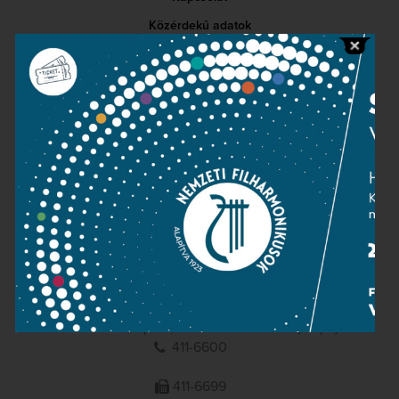
Közérdekű adatok
Sajtószoba
Adatvédelem
Impresszum
NEMZETI
FILHARMONIKUSOK
1095 Budapest, Komor Marcell u. 1. (Müpa)
411-6600
411-6699