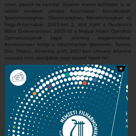
miséi, passiói és kantátái. Gyakran énekel külföldön is, az
utóbbi években például Ausztriában, Szlovákiában,
Spanyolországban, Olaszországban, Németországban és
Nagy-Britanniában. 2003-ban 2. díjat nyert a Gyurkovics
Mária Énekversenyen. 2005-tõl a Magyar Állami Operaház
Operastúdiójának tagja, jelenleg magánénekese.
Rendszeresen fellép a dalszínházban (Belmonte, Tamino,
Don Ottavio, Almaviva gróf). 2007-ben Ullmann Atlantisz
császára címû operájában nagy sikerrel lépett fel .
Kapcsolat
Közérdekű adatok
Sajtószoba
Adatvédelem