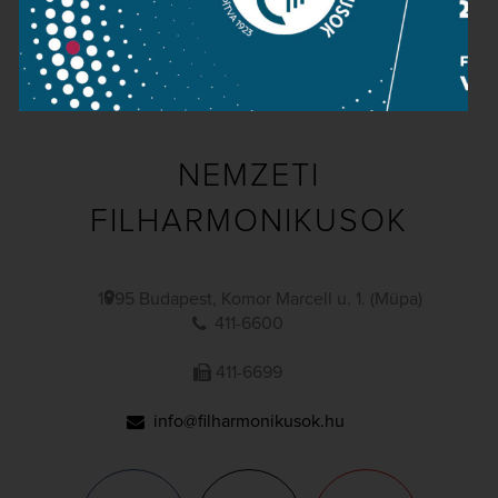
Impresszum
NEMZETI
FILHARMONIKUSOK
1095 Budapest, Komor Marcell u. 1. (Müpa)
411-6600
411-6699
info@filharmonikusok.hu