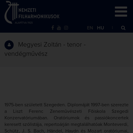
EN
HU
Megyesi Zoltán - tenor -
vendégművész
1975-ben született Szegeden. Diplomáját 1997-ben szerezte
a Liszt Ferenc Zenemûvészeti Fõiskola Szegedi
Konzervatóriumában. Oratóriumok és passiókoncertek
keresett szólistája, repertoárján megtalálhatóak Monteverdi,
Schütz, J. S. Bach, Händel, Haydn és Mozart oratóriumai,