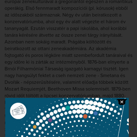
európai zenekultúrával a gregoriántól egészen a romantikus
operákig. Első fennmaradt kompozíciói (pl. kórusok) ebből
az időszakból származnak. Négy év után beiratkozott a
konzervatóriumba, ahol egy év alatt végezte el három év
tananyagát. Ezután visszatér a papi iskolába, ahol korábbi
tanára kérésére átvette az össze zenei tárgy irányítását.
Azonban nem sokáig maradt. Prágába költözött és
beiratkozott az ottani zeneakadémiára. Az akadémia
fojtogató és poros légköre miatt szembefordult tanáraival és
egy időre ki is zárták az intézményből. 1876-ban elnyerte a
Brnói Filharmóniai Társaság igazgató karnagyi tisztét. Igen
nagy hangsúlyt fektet a cseh nemzeti zene - Smetana és
Dvořák - népszerűsítésére, valamint előadja többek között
Mozart Requiemjét, Beethoven Missa solemnisét. 1879-ben
rövid időt töltött a lipcsei konzervatóriumban, majd 1880-
ban Bécsben. Saját zenetanítási módszert dolgozott ki,
1882-től elvállalta a brnói orgonaiskola igazgatását (1919-ig
töltötte be ezt a tisztséget). 1883-ban személyes
megismerkedett Antonin Dvořákkal, akihez később a
zeneszerző kolléga haláláig (1904) szoros barátság fűzte.
1890-től a nyelvész Frantiek Barto-sal tudományos