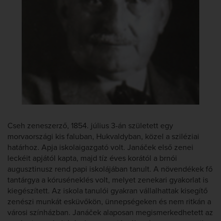
Cseh zeneszerző, 1854. július 3-án született egy
morvaországi kis faluban, Hukvaldyban, közel a sziléziai
határhoz. Apja iskolaigazgató volt. Janáček első zenei
leckéit apjától kapta, majd tíz éves korától a brnói
augusztinusz rend papi iskolájában tanult. A növendékek fő
tantárgya a kóruséneklés volt, melyet zenekari gyakorlat is
kiegészített. Az iskola tanulói gyakran vállalhattak kisegítő
zenészi munkát esküvőkön, ünnepségeken és nem ritkán a
városi színházban. Janáček alaposan megismerkedhetett az