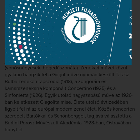
alapossággal elkezdte a cseh folklór feldolgozását. A
népdalok egy részét 1892 és 1901 között zongorakíséretes
formában is feldolgozta. Első átütő sikerét Jenufa című
operájával aratta 1904-ben. További operái: Brouček úr
kirándulása a Holdba, Brouček úr kirándulása 15. századba,
Katja Kabanova, A ravasz rókácska, A Makropulosz-ügy,
Feljegyzések a holtak házából. Színpadi műveit az utóbbi
években újra felfedezték s sorra mutatják be a világ
jelentős operaházai. Jelentősek zongora- és kamaraművei
(vonósnégyesek, hegedűszonáta). Zenekari művei közül
gyakran hangzik fel a Gogol műve nyomán készült Tarasz
Bulba zenekari rapszódia (1918), a zongorára és
kamarazenekarra komponált Concertino (1925) és a
Sinfonietta (1926). Egyik utolsó nagyszabású műve az 1926-
ban keletkezett Glagolita mise. Élete utolsó évtizedében
figyelt fel rá az európai modern zenei élet. Közös koncerten
szerepelt Bartókkal és Schönberggel, tagjává választotta a
Berlini Porosz Művészeti Akadémia. 1928-ban, Ostravában
hunyt el.