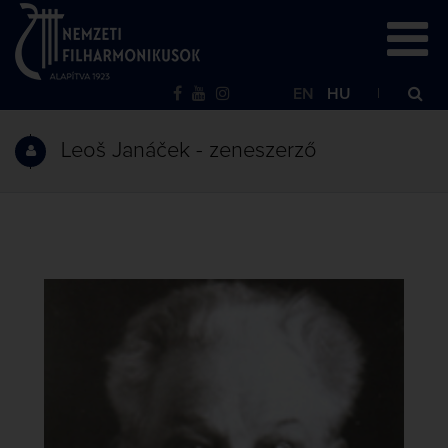
EN
HU
Leoš Janáček - zeneszerző