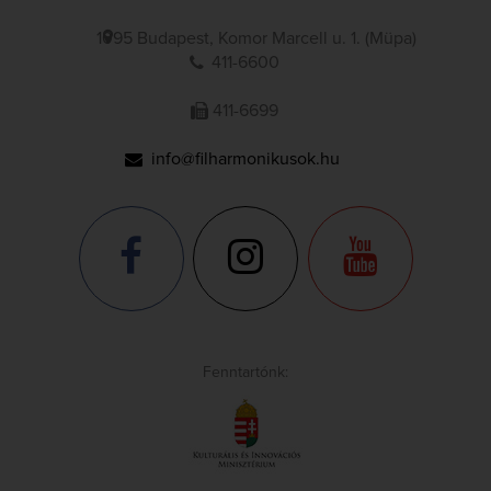
1095 Budapest, Komor Marcell u. 1. (Müpa)
411-6600
411-6699
info@filharmonikusok.hu
Fenntartónk: