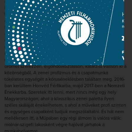
munkakapcsolatnak köszönhetően évek óta játszhatom a
ház opera-produkcióiban. Bár pályám nagyobb részét
töltöttem szólistaként, a szívemhez mindig is a
csapatmunka állt a legközelebb. Semmihez sem
hasonlítható energiát érzek magamban, amikor a
gépházkezelőtől az ügyelőn át a legnagyobb szólistáig
mindenki ugyanannak a célnak rendeli alá magát:
megszólaltatni egy művet. Ilyenkor azt érzem, hogy egy
nagy egység része vagyok, aki minden rezdülésével azon
munkálkodik, hogy adjon az embereknek: elvarázsoljon,
örömet szerezzen, elgondolkoztasson, katarzist váltson ki a
közönségből. A zenei profizmus és a csapatmunka
tökéletes egységét a kóruséneklésben találtam meg. 2016-
ban kerültem Honvéd Férfikarba, majd 2017-ben a Nemzeti
Énekkarba. Szeretek itt lenni, mert nincs még egy hely
Magyarországon, ahol a klasszikus zenei paletta ilyen
széles skáláját énekelhetem, s ahol a műveket profi szinten
és egységes csapatként tudjuk megszólaltatni. És hát nem
mellékesen itt, a Müpában egy régi álmom is valóra válik:
molnár-szigeti lakosként végre hajóval járhatok a
munkahelyemre.