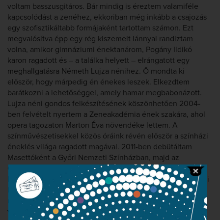
voltam basszusgitáros. Bár mindig is éreztem valamiféle
kapcsolódást a zenéhez, ekkoriban még inkább a csajozás
egy szofisztikáltabb formájaként tartottam számon. Ezt
megvalósítva épp egy rég kiszemelt lánnyal randiztam
volna, amikor gimnáziumi énektanárom, Pogány Ildikó
karon ragadott és – a találka helyett – elrángatott egy
meghallgatásra Németh Lujza nénihez. Ő mondta ki
először, hogy márpedig én énekes leszek. Elkezdtem
barátkozni a lehetőséggel, amely hamar megbabonázott.
Lujza néni gondos felkészítésének köszönhetően 2004-
ben felvételt nyertem a Zeneakadémia ének szakára, ahol
opera tagozaton Marton Éva növendéke lettem. A
színművészetisekkel közös óráink révén először a színházi
éneklés világa ragadott magával. 2011-ben debütáltam
Masettóként a Győri Nemzeti Színházban, majd az
Operaházban. A csapatmunka iránti rajongás, amely ma a
kórusban való éneklés számomra, valahol itt bontakozott ki
bennem. Három évet töltöttem az Operettszínházban,
megfordultam Békéscsabán és Székesfehérváron,
valamint a Miskolci Nemzeti Színházzal való szoros