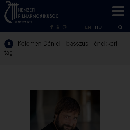
EN
HU
Kelemen Dániel - basszus - énekkari
tag