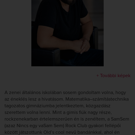
+ További képek
A zenei általános iskolában sosem gondoltam volna, hogy
az éneklés lesz a hivatásom. Matematika–számítástechnika
tagozatos gimnáziumba jelentkeztem, közgazdász
szerettem volna lenni. Mint a gimis fiúk nagy része,
rockzenekarban értelemszerűen én is zenéltem, a SamSem
(azaz Nincs egy vaSam Sem) Rock Club gyakori fellépői
között játszottunk Old’s cool nevű bandánkkal, ahol én