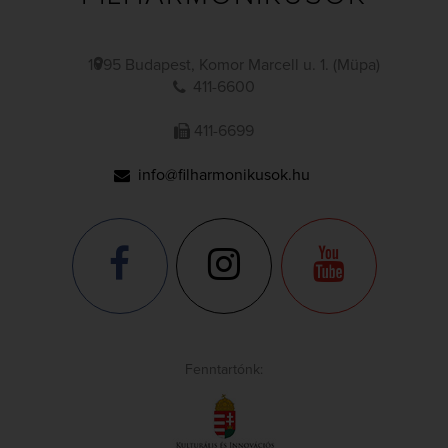
1095 Budapest, Komor Marcell u. 1. (Müpa)
411-6600
411-6699
info@filharmonikusok.hu
Fenntartónk: