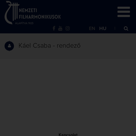
EN
HU
Káel Csaba - rendező
Kapcsolat