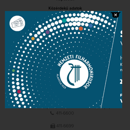
Közérdekű adatok
Sajtószoba
Adatvédelem
Impresszum
NEMZETI
FILHARMONIKUSOK
1095 Budapest, Komor Marcell u. 1. (Müpa)
411-6600
411-6699