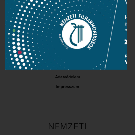
vonzza az új, tehetséges, fiatal művészeket.
Kapcsolat
Közérdekű adatok
Sajtószoba
Adatvédelem
Impresszum
NEMZETI