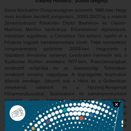
Vladimir Horowitz.” (Alexis Gregory)
Denis Kozhukhin Oroszországban született, 1986-ban. Négy
éves korában kezdett zongorázni. 2000-2007-ig a madridi
Zeneművészeti Főiskolán Dmitri Bashkirov és Claude-
Martinez Menher tanítványa. Kitüntetéssel diplomázott,
miközben együttese, a Cervantes Trio kétszer nyerte el a
Főiskola legjobb kamarazenekara címét. Több nemzetközi
zongoraverseny győztese: 2009-ben megnyerte a
lisszaboni Vendome versenyt, Leeds-ben harmadik lett, a
Svjatoslav Richter emlékére 1977-ben, Franciaországban
rendezett erőpróba és az olaszországi Tortonában
rendezett verseny nagydíjasa. A legnagyobb fesztiválok
állandó vendége. Játszott már a Halle és a Gulbenkian
zenekarral, valamint és a Nyizsnij-Novgorodi
Filharmonikusokkal. Szólistaként és kamarazenészként
egyaránt máris hatalmas repertoárral rendelkezik,
nemzedéke egyik legtehetségesebb pianistájaként tartják
számon. 2010-ben megnyerte a 16. Erzsébet Királynő
Zongora Versenyt. Ez a verseny, ahol a zongoráé a
főszerep, remek lehetőséget kínált arra, hogy Brüsszelbe