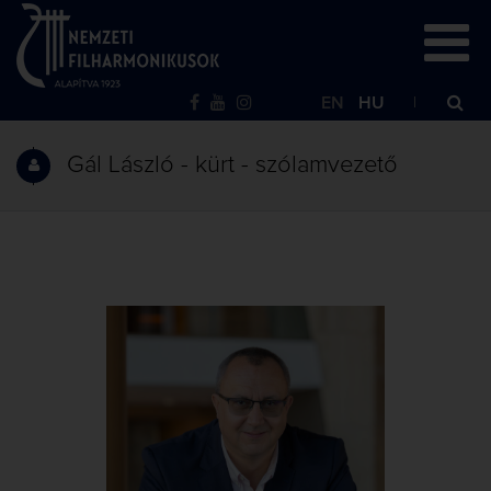
EN
HU
Gál László - kürt - szólamvezető