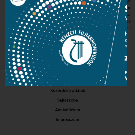
majd 1991-ben a Magyar Állami Hangversenyzenekarban
dolgozott. 1992-től 2000-ig a Budapesti Fesztiválzenekar
tagja, 2000 óta a Nemzeti Filharmonikus Zenekar első
kürtöse.Szólistaként, valamint a Budapesti Fúvósegyüttes
és a Budapest Fesztivál Kürt kvartett tagjaként számos
nemzetközi fellépésen és CD felvételen közreműködött.
Kapcsolat
Közérdekű adatok
Sajtószoba
Adatvédelem
Impresszum