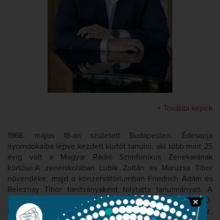
+ További képek
1968. május 18-án született Budapesten. Édesapja
nyomdokaiba lépve kezdett kürtöt tanulni, aki több mint 25
évig volt a Magyar Rádió Szimfonikus Zenekarának
kürtöse.A zeneiskolában Lubik Zoltán és Maruzsa Tibor
növendéke, majd a konzervatóriumban Friedrich Ádám és
Beleznay Tibor tanítványaként folytatta tanulmányait. A
Zeneakadémián Friedrich Ádám mellett tanult tovább.1990-
ben csatlakozott a Magyar Állami Operaház együtteséhez,