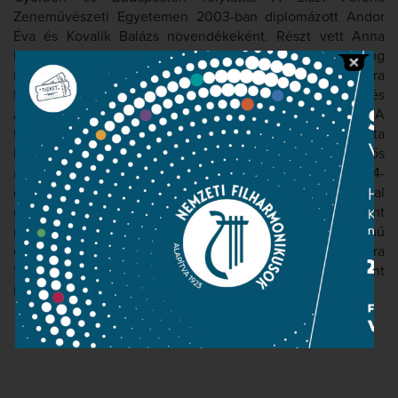
Zeneművészeti Egyetemen 2003-ban diplomázott Andor
Éva és Kovalik Balázs növendékeként. Részt vett Anna
Reynolds, Laki Krisztina, Hamari Júlia és Ralph Döring
mesterkurzusain. 2001 óta az Ars Classica Kamaraopera
társulat tagja, itt énekelte többek között Donna Anna és
Almaviva grófné szerepét. Lendvay Kamilló A
tisztességtudó utcalányának címszerepét alakította
Mundruczó Kornél első operarendezésében. Első jelentős
alakítása Csajkovszkij Anyeginjének Tatjánája volt a 2004-
es Miskolci Nemzetközi Operafesztivál Kovalik Balázs által
rendezett premierjén. Az Operaházban még főiskolásként
mutatkozott be Britten A csavar fordul egyet című
operájának Miss Jessel szerepében. 2007 őszén az Elektra
5. szolgálójaként, majd pár héttel később Desdemonaként
is színpadra lépett.