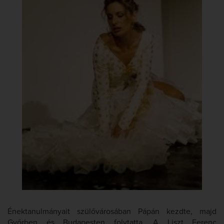
Énektanulmányait szülővárosában Pápán kezdte, majd
Győrben és Budapesten folytatta. A Liszt Ferenc