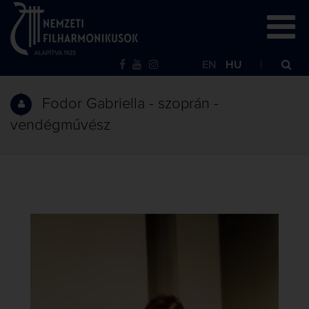
EN
HU
Fodor Gabriella - szoprán -
vendégművész