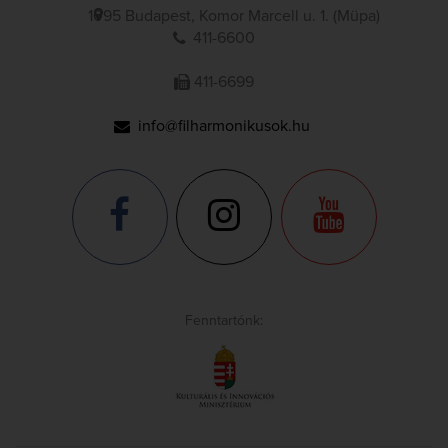
1095 Budapest, Komor Marcell u. 1. (Müpa)
411-6600
411-6699
info@filharmonikusok.hu
Fenntartónk: