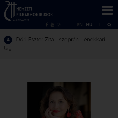
EN
HU
Dóri Eszter Zita - szoprán - énekkari
tag