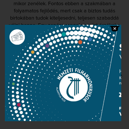
mikor zenélek. Fontos ebben a szakmában a
folyamatos fejlődés, mert csak a biztos tudás
birtokában tudok kiteljesedni, teljesen szabaddá
válni benne. Egy zenész rengeteg színt érzékel a
hangokkal, többet, mint amennyit a szemével lát.
Gyógyító hatású az a pillanat, mikor a zene életre
kel bennünk. Olyankor eltűnik minden probléma, s
egy testen kívüli dimenzióba kerülhetünk.
Szeretem a kamarázást, mert az együtt zenélés
közben egymásra rezdülünk. Ekkor érzem igazán,
hogy a másik ember nem egy másik valaki, hanem
mindnyájan egy egységes egész részei vagyunk.
TOVÁBBOLVASOM