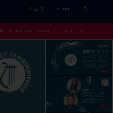
EN
HU
NK
ÚTON A ZENE
BARÁTI KÖR
KAPCSOLAT