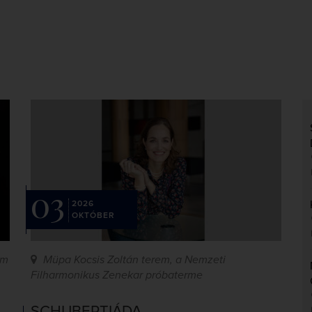
03
2026
OKTÓBER
em
Müpa Kocsis Zoltán terem, a Nemzeti
Filharmonikus Zenekar próbaterme