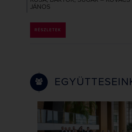
KÓSA, BARTÓK, SUGÁR – KOVÁCS
JÁNOS
RÉSZLETEK
EGYÜTTESEIN