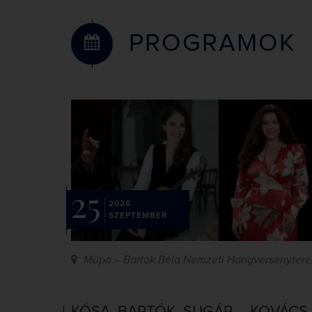
PROGRAMOK
25
2026
SZEPTEMBER
Müpa – Bartók Béla Nemzeti Hangversenyter