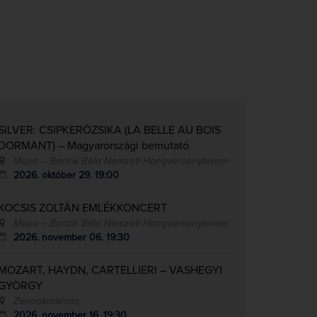
SILVER: CSIPKERÓZSIKA (LA BELLE AU BOIS
DORMANT) – Magyarországi bemutató
Müpa – Bartók Béla Nemzeti Hangversenyterem
2026. október 29. 19:00
KOCSIS ZOLTÁN EMLÉKKONCERT
Müpa – Bartók Béla Nemzeti Hangversenyterem
2026. november 06. 19:30
MOZART, HAYDN, CARTELLIERI – VASHEGYI
GYÖRGY
Zeneakadémia
2026. november 16. 19:30