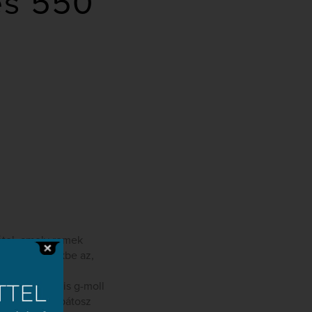
és 550
étel, amely remek
uttatja eszünkbe az,
 formát kap,
űvé. Szép a kis g-moll
zás és áradó pátosz