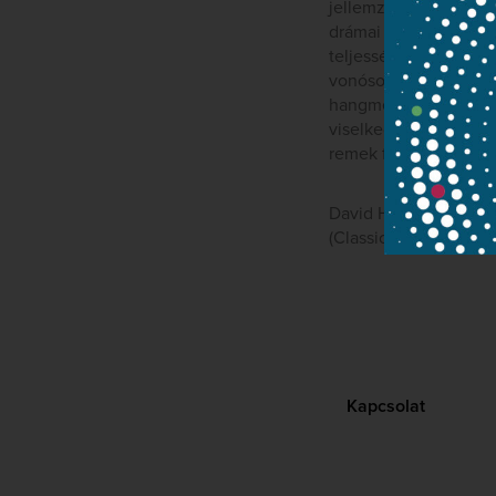
jellemzi. Az előadás 
drámai megoldásokat 
teljességükben tarta
vonósok elsöprő erej
hangmérnöki munka nem
viselkedik. Kocsis cs
remek felvételek köve
David Hurwitz
(ClassicsToday.com, 2
Kapcsolat