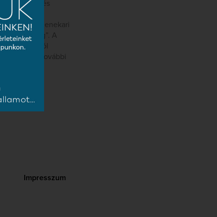
ontrasztokat és
léseket
ikának és a zenekari
urm und Drang”. A
közönség is jól
ezt a lemezt további
Impresszum