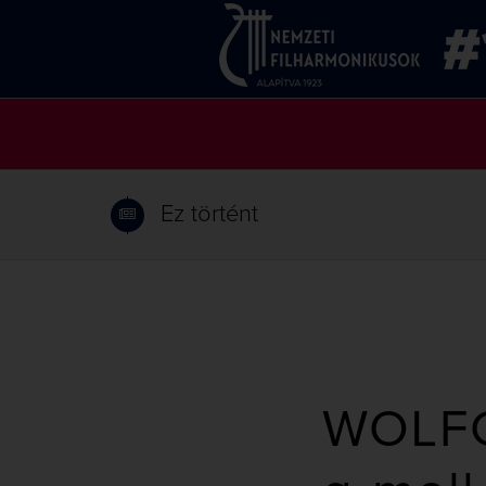
Ez történt
WOLF