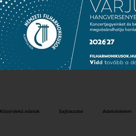
ötvözi a korabeli hangszeres együttesektől megszokott merész k
a modern iskola meleg hangzásával és pontosságával. Az ismét
lmazó finálé különösen emlékezetes, a hatásosan rétegzett dinam
ének köszönhetően. A hangszórókból árad a sajátos mozarti „St
 rossz, bár talán egy leheletnyit szárazabb a kelleténél, és a 
akugyan csodálatos karmester, és igazán csak remélhetjük, hogy 
tik majd.
006. március 7.)
Közérdekű adatok
Sajtószoba
Adatvédelem