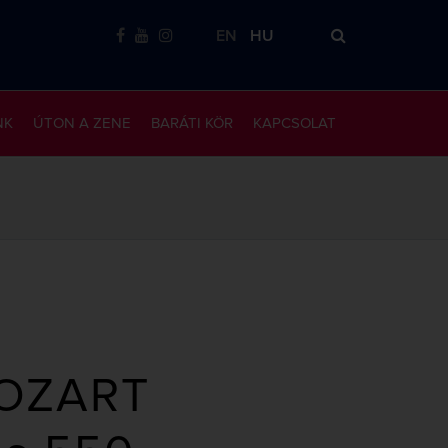
EN
HU
NK
ÚTON A ZENE
BARÁTI KÖR
KAPCSOLAT
OZART