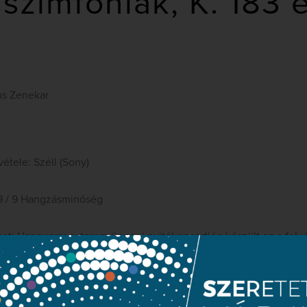
 szimfóniák, K. 183 
us Zenekar
étele: Széll (Sony)
 9 / 9 Hangzásminőség
eti Hangversenyterem ünnepi nyitókoncertjén készült ez a felv
ndkét szimfóniát. A néhai honfitárs, Végh Sándor értelmezését j
ozartjában minden frázis életteli hangzást és ritmikailag pontos
nte lélegzik, és egy pillanatra sem válik gépiessé vagy rutinszer
gy (No. 40) egyszerűen elképesztő: sebes tempó, hibátlan frazíro