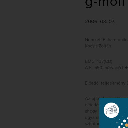
g-moll
2006. 03. 07.
Nemzeti Filharmonik
Kocsis Zoltán
BMC- 107(CD)
A K. 550 mérvadó felv
Előadói teljesítmény
Az új budapesti Nemz
előadásban rögzíti mi
ahogy Kocsis Zoltán M
ugyanakkor a zene szi
szimfónia is, de a na