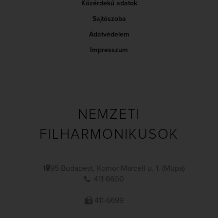
Közérdekű adatok
Sajtószoba
Adatvédelem
Impresszum
NEMZETI
FILHARMONIKUSOK
1095 Budapest, Komor Marcell u. 1. (Müpa)
411-6600
411-6699