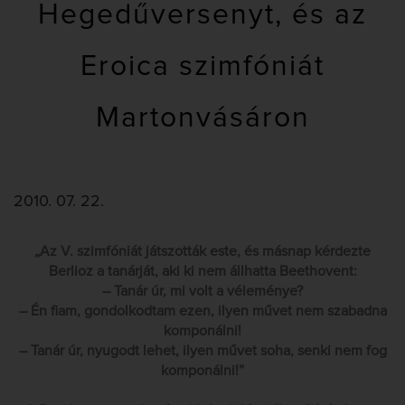
Hegedűversenyt, és az
Eroica szimfóniát
Martonvásáron
2010. 07. 22.
„Az V. szimfóniát játszották este, és másnap kérdezte
Berlioz a tanárját, aki ki nem állhatta Beethovent:
– Tanár úr, mi volt a véleménye?
– Én fiam, gondolkodtam ezen, ilyen művet nem szabadna
komponálni!
– Tanár úr, nyugodt lehet, ilyen művet soha, senki nem fog
komponálni!”