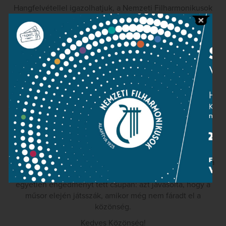
Hangfelvétellel igazolhatjuk, a Nemzeti Filharmonikusok
szorgalmasan próbál a szombati koncertre.
Vásáry Tamás az Eroica szimfóniát vezényli
(részlet a próbából)
A hegedűversenyt két gigantikus mű fogja közre: a
Coriolan-nyitány, amelynek megírására H. J. von Collin
(1772-1797) Coriolan c. drámája ihlette a zeneköltőt.
A másik mű a 3., Eroica szimfónia, amely annak idején
hatalmas feladat elé állította nem csak a zenészeket, de a
hallgatóságot is. Ezért a művel kapcsolatban Beethoven
egyetlen engedményt tett csupán: azt javasolta, hogy a
műsor elején játsszák, amikor még nem fáradt el a
közönség.
Kedves Közönség!