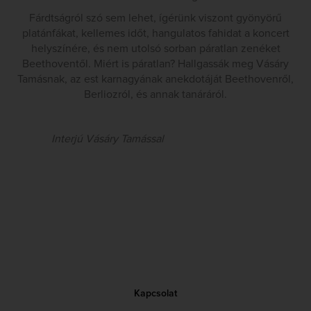
Fárdtságról szó sem lehet, ígérünk viszont gyönyörű
platánfákat, kellemes időt, hangulatos fahidat a koncert
helyszínére, és nem utolsó sorban páratlan zenéket
Beethoventől. Miért is páratlan? Hallgassák meg Vásáry
Tamásnak, az est karnagyának anekdotáját Beethovenről,
Berliozról, és annak tanáráról.
Interjú Vásáry Tamással
Kapcsolat