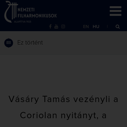
EN
HU
Ez történt
Vásáry Tamás vezényli a
Coriolan nyitányt, a