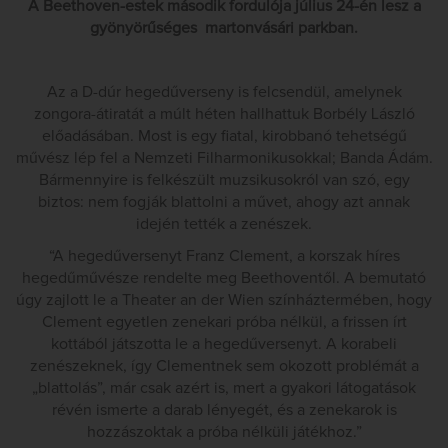
A Beethoven-estek második fordulója július 24-én lesz a
gyönyörűséges martonvásári parkban.
Az a D-dúr hegedűverseny is felcsendül, amelynek
zongora-átiratát a múlt héten hallhattuk Borbély László
előadásában. Most is egy fiatal, kirobbanó tehetségű
művész lép fel a Nemzeti Filharmonikusokkal; Banda Ádám.
Bármennyire is felkészült muzsikusokról van szó, egy
biztos: nem fogják blattolni a művet, ahogy azt annak
idején tették a zenészek.
“A hegedűversenyt Franz Clement, a korszak híres
hegedűművésze rendelte meg Beethoventől. A bemutató
úgy zajlott le a Theater an der Wien színháztermében, hogy
Clement egyetlen zenekari próba nélkül, a frissen írt
kottából játszotta le a hegedűversenyt. A korabeli
zenészeknek, így Clementnek sem okozott problémát a
„blattolás”, már csak azért is, mert a gyakori látogatások
révén ismerte a darab lényegét, és a zenekarok is
hozzászoktak a próba nélküli játékhoz.”